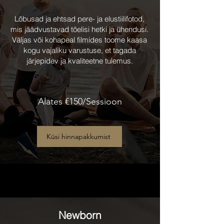
Lõbusad ja ehtsad pere- ja elustiilifotod,
mis jäädvustavad tõelisi hetki ja ühendusi.
Väljas või kohapeal filmides toome kaasa
kogu vajaliku varustuse, et tagada
järjepidev ja kvaliteetne tulemus.
Alates €150/Sessioon
Küsi hinnapakkumist
Newborn