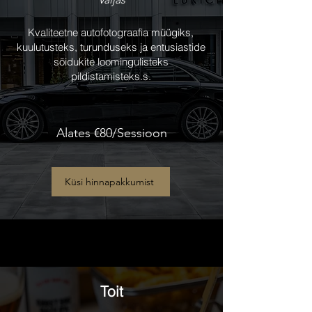
Kvaliteetne autofotograafia müügiks,
kuulutusteks, turunduseks ja entusiastide
sõidukite loomingulisteks
pildistamisteks.s.
Alates €80/Sessioon
Küsi hinnapakkumist
Toit