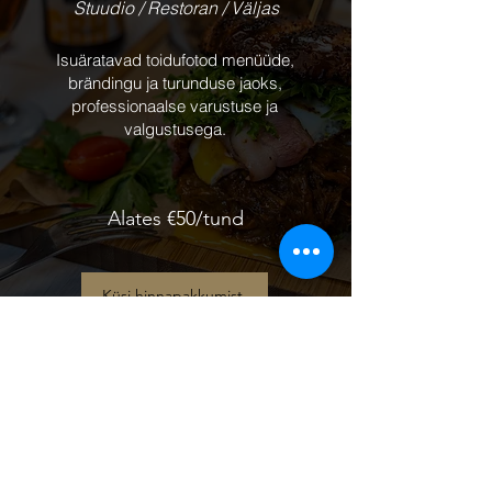
Stuudio / Restoran / Väljas
Isuäratavad toidufotod menüüde,
brändingu ja turunduse jaoks,
professionaalse varustuse ja
valgustusega.
Alates €50/tund
Küsi hinnapakkumist
Kinnisvara