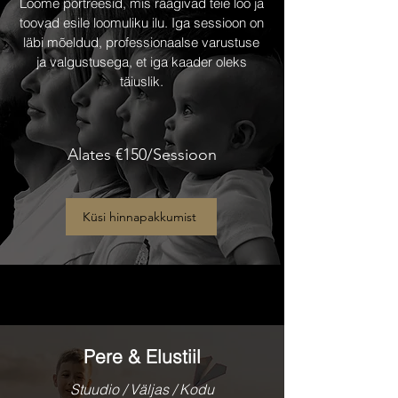
Loome portreesid, mis räägivad teie loo ja
toovad esile loomuliku ilu. Iga sessioon on
läbi mõeldud, professionaalse varustuse
ja valgustusega, et iga kaader oleks
täiuslik.
Alates €150/Sessioon
Küsi hinnapakkumist
Pere & Elustiil
Stuudio / Väljas / Kodu