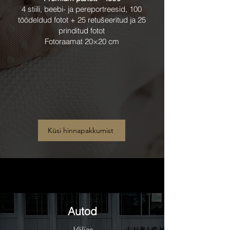
4 stiili, beebi- ja pereportreesid, 100
töödeldud fotot + 25 retušeeritud ja 25
prinditud fotot
Fotoraamat 20×20 cm
Küsi hinnapakkumist
Autod
Väljas