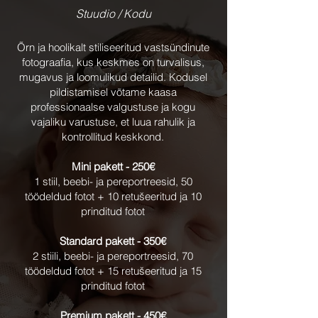
Stuudio / Kodu
Õrn ja hoolikalt stiliseeritud vastsündinute
fotograafia, kus keskmes on turvalisus,
mugavus ja loomulikud detailid. Kodusel
pildistamisel võtame kaasa
professionaalse valgustuse ja kogu
vajaliku varustuse, et luua rahulik ja
kontrollitud keskkond.
Mini pakett - 250€
1 stiil, beebi- ja pereportreesid, 50
töödeldud fotot + 10 retušeeritud ja 10
prinditud fotot
Standard pakett - 350€
2 stiili, beebi- ja pereportreesid, 70
töödeldud fotot + 15 retušeeritud ja 15
prinditud fotot
Premium pakett - 450€